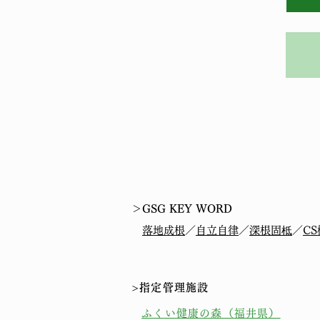
＞GSG KEY WORD
落地成根
／
自立自律
／
深根固柢
／
C
>指定管理施設
​
ふくい健康の森（福井県）