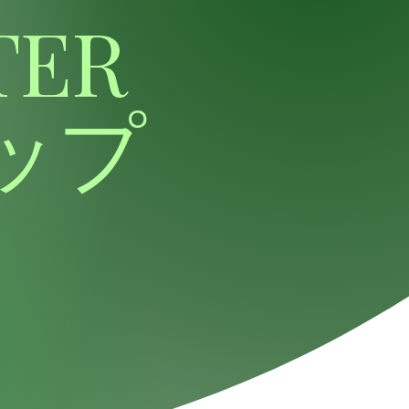
TER
ップ