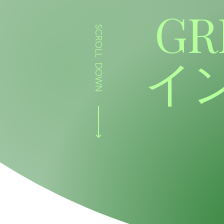
GR
SCROLL DOWN
イ