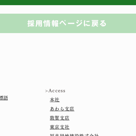
採用情報ページに戻る
>Access
S標語
​
本社
あわら支店
敦賀支店
​
東京支社