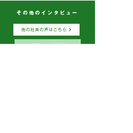
その他のインタビュー
他の社員の声はこちら
前のページに戻る
＞GSG KEY WORD
落地成根
／
自立自律
／
深根固柢
／
CS標語
>Access
​
本社
世田谷グリーン株式会社
あわら支店
ケーズグリーン株式会社
敦賀支店
​
福井緑地建設株式会社
​
東京支社
​
廣島緑地建設株式会社
>指定管理施設
​
ふくい健康の森（福井県）
福井県陶芸館（福井県）